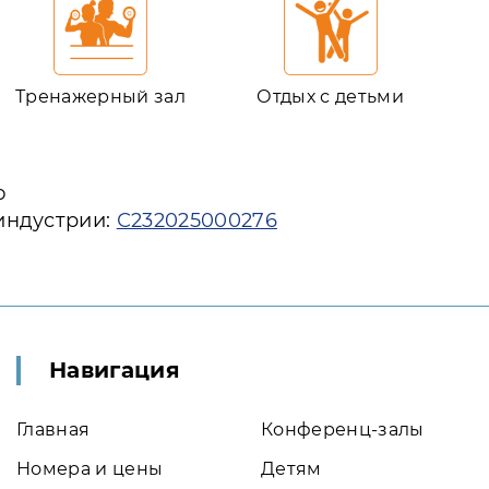
Тренажерный зал
Отдых с детьми
ю
индустрии:
С232025000276
Навигация
Главная
Конференц-залы
Номера и цены
Детям