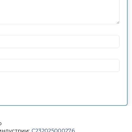
ю
индустрии:
С232025000276