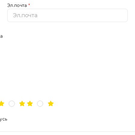
Эл.почта
*
ка
усь