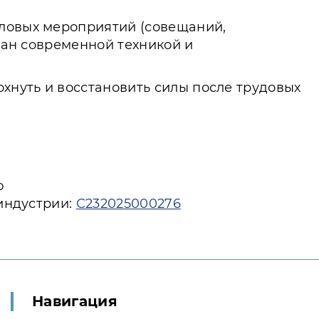
еловых мероприятий (совещаний,
ован современной техникой и
охнуть и восстановить силы после трудовых
ю
индустрии:
С232025000276
Навигация